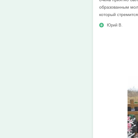
образованным мол
который стремитс
Юрий В.