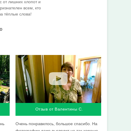
с от лишних хлопот и
ризнателен всем, кто
за тёплые слова!
о
Отзыв от Валентины С.
ень
Очень понравилось, большое спасибо. На
фотографии даже выглядит не так хорошо,