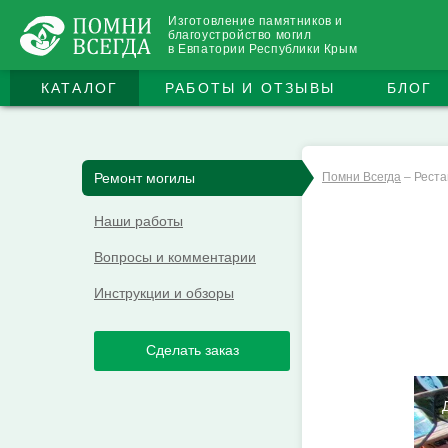
Изготовление памятников и
благоустройство могил
в Евпатории Республики Крым
КАТАЛОГ
РАБОТЫ И ОТЗЫВЫ
БЛОГ
Ремонт могилы
Помни Всегда
–
Реста
Наши работы
Вопросы и комментарии
Инструкции и обзоры
Сделать заказ