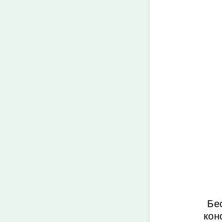
Бе
кон