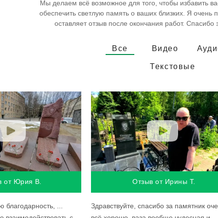
Мы делаем всё возможное для того, чтобы избавить ва
обеспечить светлую память о ваших близких. Я очень п
оставляет отзыв после окончания работ. Спасибо 
Все
Видео
Ауди
Текстовые
в от Юрия В.
Отзыв от Ирины Т.
 благодарность, ...
Здравствуйте, спасибо за памятник оч
о взаимодействовать с
всё хорошо, ваза вообще чудесная и