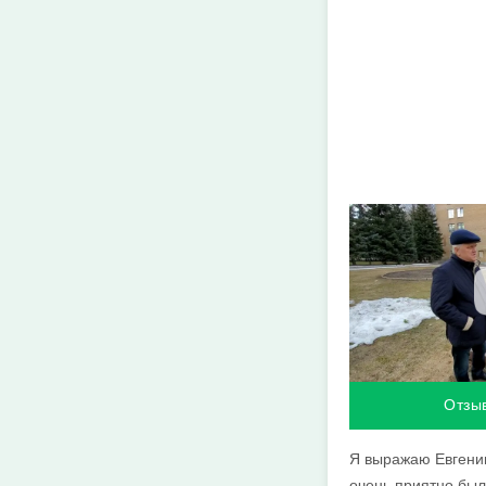
Отзы
Я выражаю Евгению
очень приятно был