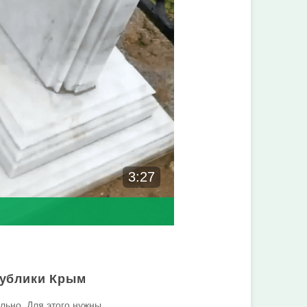
3:27
публики Крым
льно. Для этого нужны