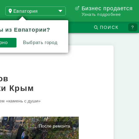
Бизнес продается
Евпатория
Узнать подробнее
ПОИСК
?
ы из Евпатории?
рно
Выбрать город
ов
ки Крым
ем «камень с души»