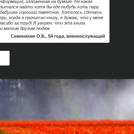
нформация, изложенная на бумаге. Но какая
 пытался найти хотя бы где-нибудь хоть пару
 бабушке хороший памятник. Хотелось сделать
ерь, когда я прочитал книгу, я думаю, что у меня
асибо за труд! Я уверен, что эта книга
 и многим другим людям.
Семенихин О.Б., 54 года, военнослужащий
А