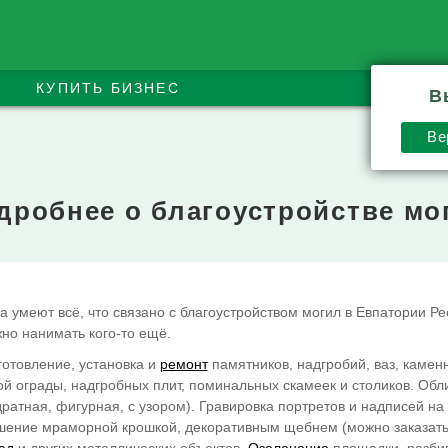
блики Крым
ормление и восстановление могил и
КУПИТЬ БИЗНЕС
В
очень плохом исходном состоянии на
Крым. Дальнейший уход за могилой и
Ве
м виде. Дизайнерские решения. Ручная
. Все виды сопутствующих работ.
дробнее о благоустройстве мо
 умеют всё, что связано с благоустройством могил в Евпатории Ре
но нанимать кого-то ещё.
готовление, установка и
ремонт
памятников, надгробий, ваз, камен
й ограды, надгробных плит, поминальных скамеек и столиков. Обл
дратная, фигурная, с узором). Гравировка портретов и надписей на
шение мраморной крошкой, декоративным щебнем (можно заказать