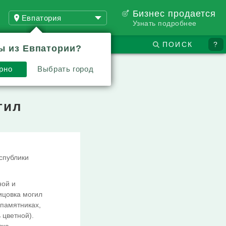
Бизнес продается
Евпатория
Узнать подробнее
ПОИСК
?
ы из Евпатории?
рно
Выбрать город
гил
спублики
ной и
ицовка могил
 памятниках,
 цветной).