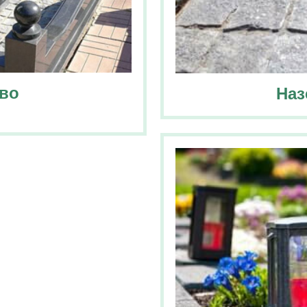
во
Наз