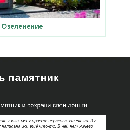
Озеленение
ть памятник
!
мятник и сохрани свои деньги
сле книга, меня просто поразила. Не сказал бы,
 написана или ещё что-то. В ней нет ничего