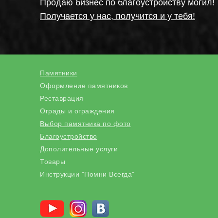
Продаю бизнес по благоустройству могил!
Получается у нас, получится и у тебя!
Памятники
Оформление памятников
Реставрация
Ограды и ограждения
Выбор памятника по фото
Благоустройство
Дополительные услуги
Товары
Инструкции "Помни Всегда"