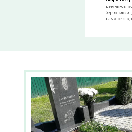
Покраска огр
цветников, п
Укрепление: 
памятников, о