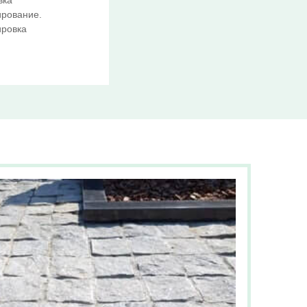
вка
ирование.
ировка