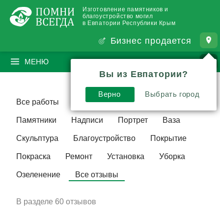
Изготовление памятников и
благоустройство могил
в Евпатории Республики Крым
Бизнес продается
МЕНЮ
ПОИСК
?
Вы из Евпатории?
Верно
Выбрать город
Все работы
Комплекс
3D модель
Памятники
Надписи
Портрет
Ваза
Скульптура
Благоустройство
Покрытие
Покраска
Ремонт
Установка
Уборка
Озеленение
Все отзывы
В разделе
60 отзывов