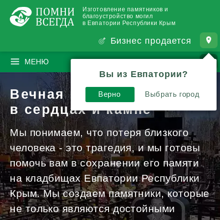
Изготовление памятников и
благоустройство могил
в Евпатории Республики Крым
Бизнес продается
МЕНЮ
ПОИСК
?
Вы из Евпатории?
Вечная память
Верно
Выбрать город
в сердцах и камне
Мы понимаем, что потеря близкого
человека - это трагедия, и мы готовы
помочь вам в сохранении его памяти
на кладбищах Евпатории Республики
Крым. Мы создаем памятники, которые
не только являются достойными