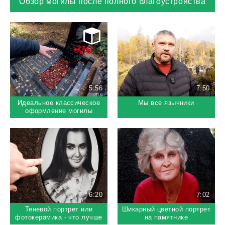
Обзор могилы после полного благоустройства
5:56
7:50
Идеальное классическое
Мы все язычники
оформление могилы
6:20
7:02
Теневой портрет или
Шикарный цветной портрет
фотокерамика - что лучше
на памятнике