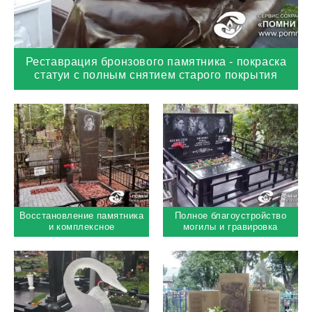
Реставрация бронзового памятника - покраска
статуи с полным снятием старого покрытия
Восстановление памятника
Полное благоустройство
и комплексное
могилы и гравировка
благоустройство старого
портрета с фоном
места захоронения