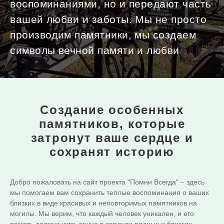
воспоминаниями, но и передают часть
вашей любви и заботы. Мы не просто
производим памятники, мы создаем
символы вечной памяти и любви
Создание особенных
памятников,
которые
затронут ваше сердце и
сохранят историю
Добро пожаловать на сайт проекта "Помни Всегда" – здесь
мы помогаем вам сохранить теплые воспоминания о ваших
близких в виде красивых и неповторимых памятников на
могилы. Мы верим, что каждый человек уникален, и его