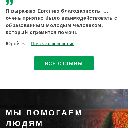
Я выражаю Евгению благодарность, ...
Зд
очень приятно было взаимодействовать с
вс
образованным молодым человеком,
по
который стремится помочь
п
Юрий В.
Ир
Показать полностью
ВСЕ ОТЗЫВЫ
МЫ ПОМОГАЕМ
ЛЮДЯМ