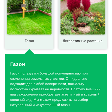
Газон
Декоративные растения
Газон
Газон пользуется большой популярностью при
озеленении земельных участков. Он идеально
подходит для любой поверхности, поскольку
полностью скрывает ее неровности. Поэтому внешний
вид захоронения приобретает эстетичный и красивый
внешний вид. Мы можем предложить на выбор
натуральный и искусственный газон