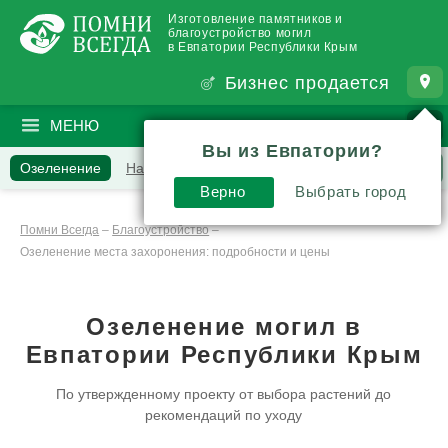
Изготовление памятников и
благоустройство могил
в Евпатории Республики Крым
Бизнес продается
МЕНЮ
ПОИСК
?
Вы из Евпатории?
Озеленение
Наши работы
Вопросы и комментарии
Верно
Выбрать город
Инструкции и обзоры
Помни Всегда
–
Благоустройство
–
Озеленение места захоронения: подробности и цены
Озеленение могил
в
Евпатории Республики Крым
По утвержденному проекту от выбора растений до
рекомендаций по уходу