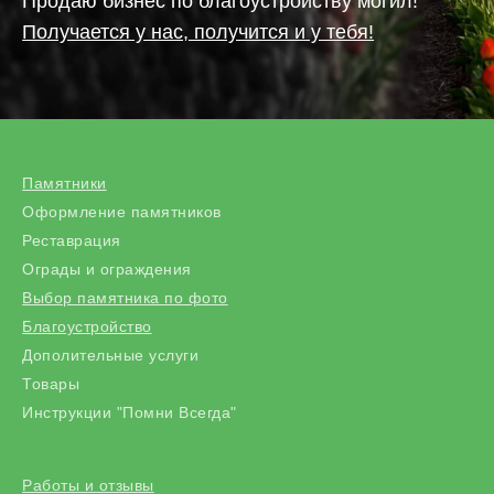
Продаю бизнес по благоустройству могил!
Получается у нас, получится и у тебя!
Памятники
Оформление памятников
Реставрация
Ограды и ограждения
Выбор памятника по фото
Благоустройство
Дополительные услуги
Товары
Инструкции "Помни Всегда"
Работы и отзывы