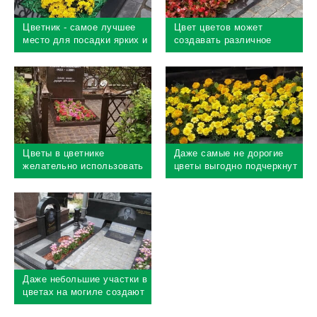
Цветник - самое лучшее
Цвет цветов может
место для посадки ярких и
создавать различное
невысоких цветов
настроение на могиле от
восторженного до
умиротворенного
Цветы в цветнике
Даже самые не дорогие
желательно использовать
цветы выгодно подчеркнут
однолетние - все теплое
ухоженность могилы
время года могила будет в
цветах
Даже небольшие участки в
цветах на могиле создают
приподнятое настроение