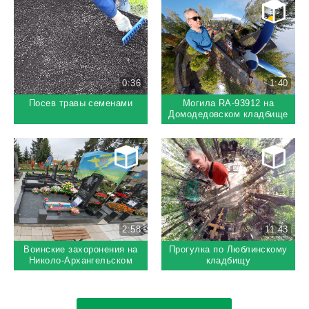
0:36
1:40
Посев травы семенами
Могила RA-93912 на
Домодедовском кладбище
2:58
11:43
Воинские захоронения на
Прогулка по Люблинскому
Николо-Архангельском
кладбищу
кладбище