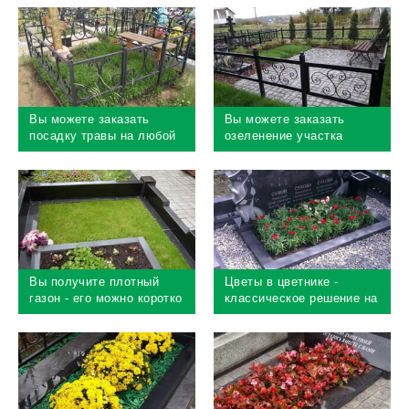
Вы можете заказать
Вы можете заказать
посадку травы на любой
озеленение участка
почве - газон прорастет
любого размера - мы
подберем удачное
решение
Вы получите плотный
Цветы в цветнике -
газон - его можно коротко
классическое решение на
стричь, могила будет
любой могиле
смотреться ухоженно