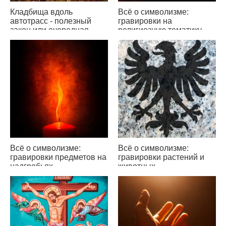
Кладбища вдоль
Всё о символизме:
автотрасс - полезный
гравировки на
закон или очередная
религиозную тематику
блажь?
(часть вторая - обзор
мировых религий)
Всё о символизме:
Всё о символизме:
гравировки предметов на
гравировки растений и
надгробьях
животных