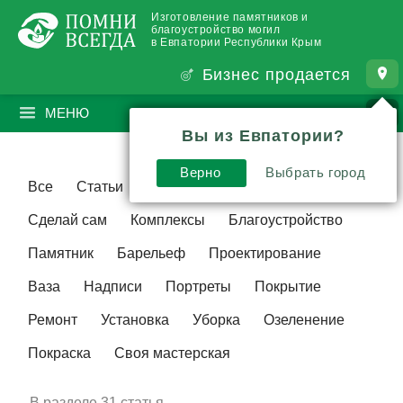
Изготовление памятников и
благоустройство могил
в Евпатории Республики Крым
Бизнес продается
МЕНЮ
ПОИСК
?
Вы из Евпатории?
Верно
Выбрать город
Все
Статьи
Видео
Традиции
Сделай сам
Комплексы
Благоустройство
Памятник
Барельеф
Проектирование
Ваза
Надписи
Портреты
Покрытие
Ремонт
Установка
Уборка
Озеленение
Покраска
Своя мастерская
В разделе
31 статья