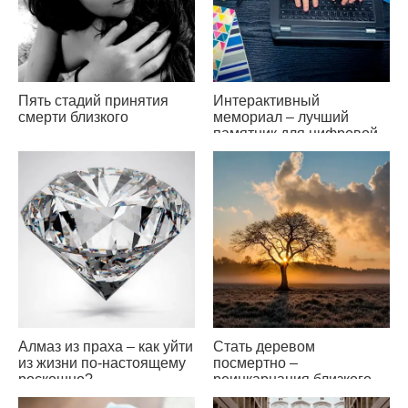
Пять стадий принятия
Интерактивный
смерти близкого
мемориал – лучший
памятник для цифровой
эпохи
Алмаз из праха – как уйти
Стать деревом
из жизни по-настоящему
посмертно –
роскошно?
реинкарнация близкого
человека