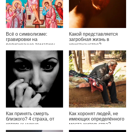
Всё о символизме:
Какой представляется
гравировки на
загробная жизнь в
религиозную тематику
христианстве?
(Христианство)
Как принять смерть
Как хоронят людей, не
близкого? 4 страха, от
имеющих определённого
которых нужно
места жительства?
избавиться