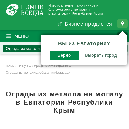
Изготовление памятников и
благоустройство могил
в Евпатории Республики Крым
Бизнес продается
МЕНЮ
ПОИСК
?
Вы из Евпатории?
Ограда из металла
Каталог оград
Вопросы
Отзывы
Верно
Выбрать город
Статьи
Комментарии
Помни Всегда
–
Ограды и ограждения
–
Ограды из металла: общая информация
Ограды из металла на могилу
в Евпатории Республики
Крым