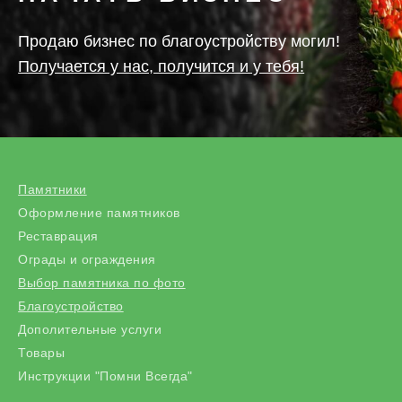
Продаю бизнес по благоустройству могил!
Получается у нас, получится и у тебя!
Памятники
Оформление памятников
Реставрация
Ограды и ограждения
Выбор памятника по фото
Благоустройство
Дополительные услуги
Товары
Инструкции "Помни Всегда"