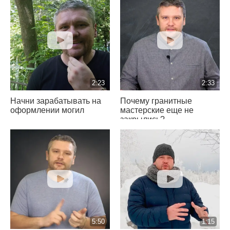
2:23
2:33
Начни зарабатывать на
Почему гранитные
оформлении могил
мастерские еще не
закрылись?
5:50
1:15