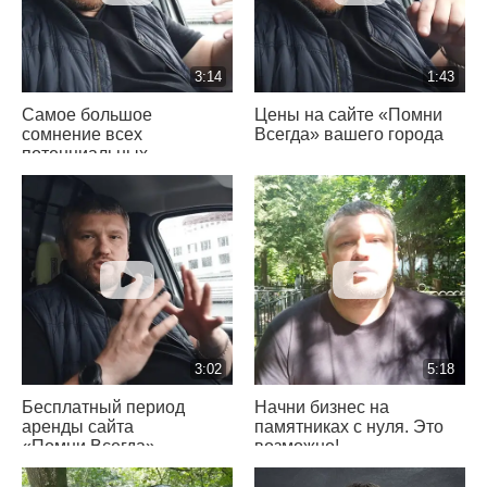
3:14
1:43
Самое большое
Цены на сайте «Помни
сомнение всех
Всегда» вашего города
потенциальных
партнеров
«Помни Всегда»
3:02
5:18
Бесплатный период
Начни бизнес на
аренды сайта
памятниках с нуля. Это
«Помни Всегда»
возможно!