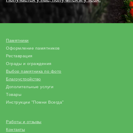
Памятники
Оформление памятников
Реставрация
Ограды и ограждения
Выбор памятника по фото
Благоустройство
Дополительные услуги
Товары
Инструкции "Помни Всегда"
Работы и отзывы
Контакты