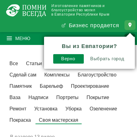
Изготовление памятников и
благоустройство могил
в Евпатории Республики Крым
Бизнес продается
МЕНЮ
ПОИСК
?
Вы из Евпатории?
Верно
Выбрать город
Все
Статьи
Видео
Традиции
Сделай сам
Комплексы
Благоустройство
Памятник
Барельеф
Проектирование
Ваза
Надписи
Портреты
Покрытие
Ремонт
Установка
Уборка
Озеленение
Покраска
Своя мастерская
В разделе
13 видео