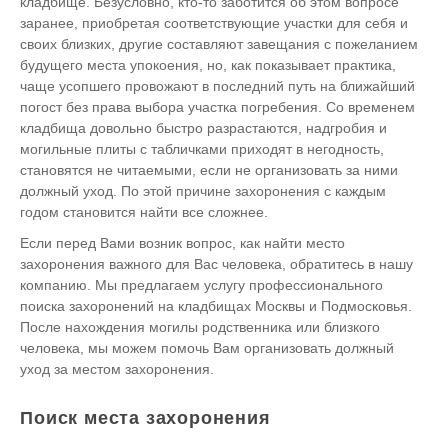
кладбище. Безусловно, кто-то заботится об этом вопросе
заранее, приобретая соответствующие участки для себя и
своих близких, другие составляют завещания с пожеланием
будущего места упокоения, но, как показывает практика,
чаще усопшего провожают в последний путь на ближайший
погост без права выбора участка погребения. Со временем
кладбища довольно быстро разрастаются, надгробия и
могильные плиты с табличками приходят в негодность,
становятся не читаемыми, если не организовать за ними
должный уход. По этой причине захоронения с каждым
годом становится найти все сложнее.
Если перед Вами возник вопрос, как найти место
захоронения важного для Вас человека, обратитесь в нашу
компанию. Мы предлагаем услугу профессионального
поиска захоронений на кладбищах Москвы и Подмосковья.
После нахождения могилы родственника или близкого
человека, мы можем помочь Вам организовать должный
уход за местом захоронения.
Поиск места захоронения