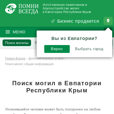
Изготовление памятников и
благоустройство могил
в Евпатории Республики Крым
Бизнес продается
МЕНЮ
ПОИСК
?
Вы из Евпатории?
Вопросы
Поиск могилы
Отзывы
Статьи
Верно
Выбрать город
Комментарии
Помни Всегда
–
Дополнительные услуги
–
Поиск могил: общая информация
Поиск могил в Евпатории
Республики Крым
Упокоившийся человек может быть похоронен на любом